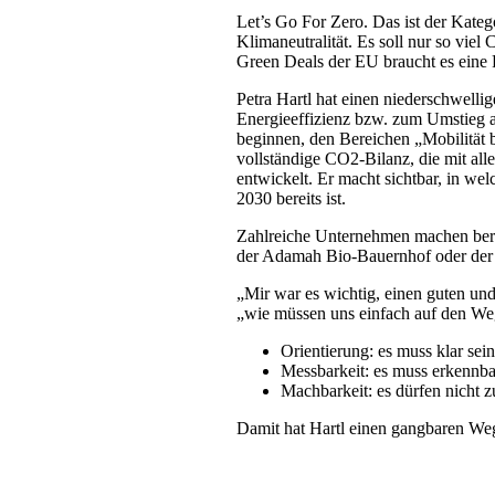
Let’s Go For Zero. Das ist der Kateg
Klimaneutralität. Es soll nur so v
Green Deals der EU braucht es eine 
Petra Hartl hat einen niederschwelli
Energieeffizienz bzw. zum Umstieg 
beginnen, den Bereichen „Mobilität b
vollständige CO2-Bilanz, die mit 
entwickelt. Er macht sichtbar, in w
2030 bereits ist.
Zahlreiche Unternehmen machen berei
der Adamah Bio-Bauernhof oder der g
„Mir war es wichtig, einen guten und 
„wie müssen uns einfach auf den Weg
Orientierung: es muss klar sein
Messbarkeit: es muss erkennb
Machbarkeit: es dürfen nicht z
Damit hat Hartl einen gangbaren We