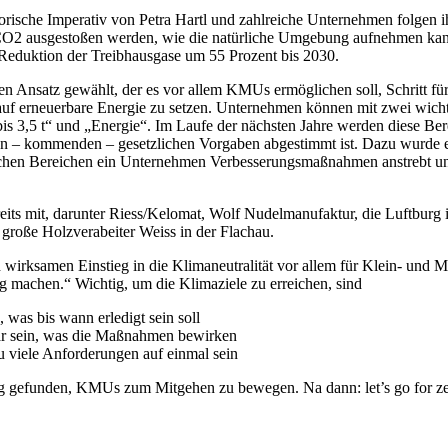
orische Imperativ von Petra Hartl und zahlreiche Unternehmen folgen ih
iel CO2 ausgestoßen werden, wie die natürliche Umgebung aufnehmen k
Reduktion der Treibhausgase um 55 Prozent bis 2030.
gen Ansatz gewählt, der es vor allem KMUs ermöglichen soll, Schritt f
auf erneuerbare Energie zu setzen. Unternehmen können mit zwei wich
is 3,5 t“ und „Energie“. Im Laufe der nächsten Jahre werden diese Berei
allen – kommenden – gesetzlichen Vorgaben abgestimmt ist. Dazu w
elchen Bereichen ein Unternehmen Verbesserungsmaßnahmen anstrebt und
ts mit, darunter Riess/Kelomat, Wolf Nudelmanufaktur, die Luftburg i
roße Holzverabeiter Weiss in der Flachau.
wirksamen Einstieg in die Klimaneutralität vor allem für Klein- und Mit
 machen.“ Wichtig, um die Klimaziele zu erreichen, sind
, was bis wann erledigt sein soll
ar sein, was die Maßnahmen bewirken
u viele Anforderungen auf einmal sein
g gefunden, KMUs zum Mitgehen zu bewegen. Na dann: let’s go for ze