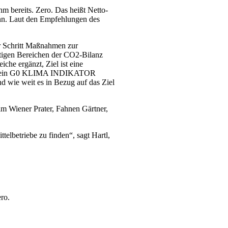
m bereits. Zero. Das heißt Netto-
ann. Laut den Empfehlungen des
ür Schritt Maßnahmen zur
tigen Bereichen der CO2-Bilanz
che ergänzt, Ziel ist eine
urde ein G0 KLIMA INDIKATOR
 wie weit es in Bezug auf das Ziel
m Wiener Prater, Fahnen Gärtner,
telbetriebe zu finden“, sagt Hartl,
ro.