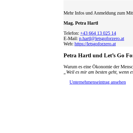
Mehr Infos und Anmeldung zum Mi
Mag. Petra Hartl
Telefon:
+43 664 13 025 14
E-Mail:
p.hartl@letsgoforzero.at
Web:
https://letsgoforzero.at
Petra Hartl und Let’s Go Fo
Warum es eine Ökonomie der Menschl
„Weil es mir am besten geht, wenn es
Unternehmenseintrag ansehen
Ökonomie der