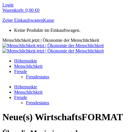
Zum
Login
Inhalt
Warenkorb:
0,00
€
0
springen
Zeige Einkaufswagen
Kasse
Keine Produkte im Einkaufswagen.
Menschlichkeit.jetzt | Ökonomie der Menschlichkeit
Höhepunkte
Menschlichkeit
Freude
Freudestatus
Höhepunkte
Menschlichkeit
Freude
Freudestatus
Neue(s) WirtschaftsFORMAT