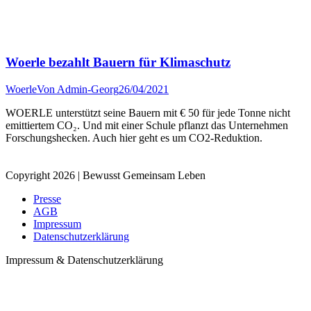
Woerle bezahlt Bauern für Klimaschutz
Woerle
Von
Admin-Georg
26/04/2021
WOERLE unterstützt seine Bauern mit € 50 für jede Tonne nicht
emittiertem CO₂. Und mit einer Schule pflanzt das Unternehmen
Forschungshecken. Auch hier geht es um CO2-Reduktion.
Copyright 2026 | Bewusst Gemeinsam Leben
Presse
AGB
Impressum
Datenschutzerklärung
Impressum & Datenschutzerklärung
t
T