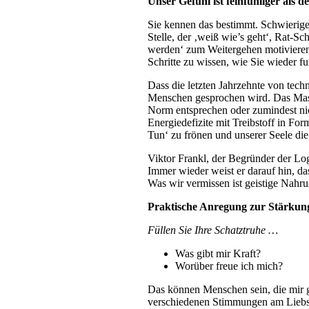
Unser Gefühl ist feinfühliger als d
Sie kennen das bestimmt. Schwierige 
Stelle, der ‚weiß wie’s geht‘, Rat-
werden‘ zum Weitergehen motivieren w
Schritte zu wissen, wie Sie wieder f
Dass die letzten Jahrzehnte von techn
Menschen gesprochen wird. Das Masch
Norm entsprechen oder zumindest nic
Energiedefizite mit Treibstoff in F
Tun‘ zu frönen und unserer Seele d
Viktor Frankl, der Begründer der Logo
Immer wieder weist er darauf hin, dass
Was wir vermissen ist geistige Nahru
Praktische Anregung zur Stärkun
Füllen Sie Ihre Schatztruhe …
Was gibt mir Kraft?
Worüber freue ich mich?
Das können Menschen sein, die mir g
verschiedenen Stimmungen am Liebst