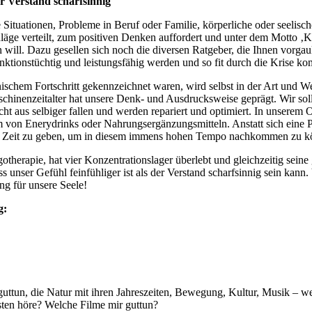
er Verstand scharfsinnig
Situationen, Probleme in Beruf oder Familie, körperliche oder seelisch
Schläge verteilt, zum positiven Denken auffordert und unter dem Motto
ill. Dazu gesellen sich noch die diversen Ratgeber, die Ihnen vorgauke
unktionstüchtig und leistungsfähig werden und so fit durch die Krise 
ischem Fortschritt gekennzeichnet waren, wird selbst in der Art und Wei
inenzeitalter hat unsere Denk- und Ausdrucksweise geprägt. Wir solle
ht aus selbiger fallen und werden repariert und optimiert. In unserem
orm von Enerydrinks oder Nahrungsergänzungsmitteln. Anstatt sich eine
ie Zeit zu geben, um in diesem immens hohen Tempo nachkommen zu k
therapie, hat vier Konzentrationslager überlebt und gleichzeitig seine 
 unser Gefühl feinfühliger ist als der Verstand scharfsinnig sein kann. V
ng für unsere Seele!
g:
uttun, die Natur mit ihren Jahreszeiten, Bewegung, Kultur, Musik – we
en höre? Welche Filme mir guttun?