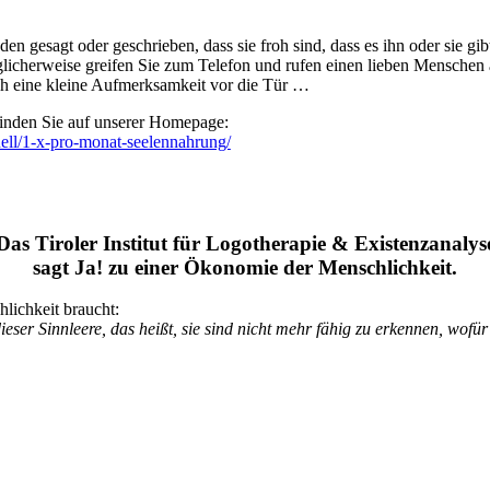
en gesagt oder geschrieben, dass sie froh sind, dass es ihn oder sie gi
glicherweise greifen Sie zum Telefon und rufen einen lieben Menschen
ach eine kleine Aufmerksamkeit vor die Tür …
finden Sie auf unserer Homepage:
tuell/1-x-pro-monat-seelennahrung/
Das Tiroler Institut für Logotherapie & Existenzanalys
sagt Ja! zu einer Ökonomie der Menschlichkeit.
ichkeit braucht:
er Sinnleere, das heißt, sie sind nicht mehr fähig zu erkennen, wofür e