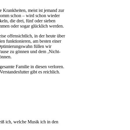
e Krankheiten, meist ist jemand zur
 ‚Komm schon – wird schon wieder
ln, die drei, fünf oder sieben
kommen oder sogar glücklich werden.
se offensichtlich, in der heute über
n funktionieren, am besten einer
 Optimierungswahn füllen wir
 Pause zu gönnen und dem ‚Nicht-
önnen.
gesamte Familie in diesen verloren.
erstandesfutter gibt es reichlich.
iß ich, welche Musik ich in den