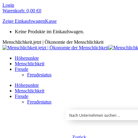
Zum
Login
Inhalt
Warenkorb:
0,00
€
0
springen
Zeige Einkaufswagen
Kasse
Keine Produkte im Einkaufswagen.
Menschlichkeit.jetzt | Ökonomie der Menschlichkeit
Höhepunkte
Menschlichkeit
Freude
Freudestatus
Höhepunkte
Menschlichkeit
Freude
Freudestatus
Zurück