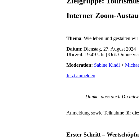
Zielgruppe: Tourismu
Interner Zoom-Austaus
Thema
: Wie leben und gestalten wi
Datum
: Dienstag, 27. August 2024
Uhrzeit
: 19:49 Uhr |
Ort
: Online vi
Moderation:
Sabine Kindl
+
Michae
Jetzt anmelden
Danke, dass auch Du mitwir
Anmeldung sowie Teilnahme für diese
Erster Schritt – Wertschöpf