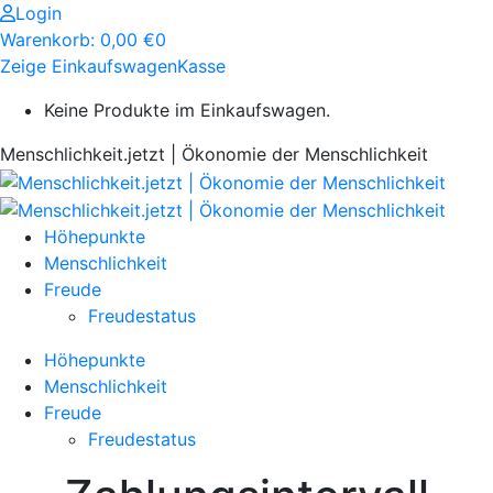
Zum
Login
Inhalt
Warenkorb:
0,00
€
0
springen
Zeige Einkaufswagen
Kasse
Keine Produkte im Einkaufswagen.
Menschlichkeit.jetzt | Ökonomie der Menschlichkeit
Höhepunkte
Menschlichkeit
Freude
Freudestatus
Höhepunkte
Menschlichkeit
Freude
Freudestatus