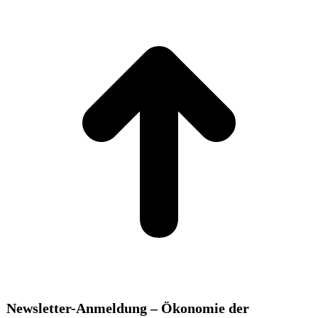
t
T
Newsletter-Anmeldung – Ökonomie der