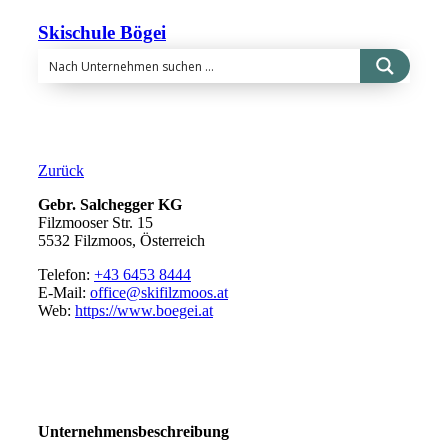
Skischule Bögei
Zurück
Gebr. Salchegger KG
Filzmooser Str. 15
5532 Filzmoos, Österreich
Telefon:
+43 6453 8444
E-Mail:
office@skifilzmoos.at
Web:
https://www.boegei.at
Unternehmensbeschreibung