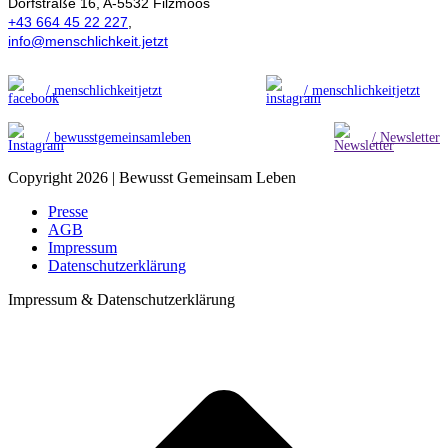
Dorfstraße 16, A-5532 Filzmoos
+43 664 45 22 227
,
info@menschlichkeit.jetzt
/ menschlichkeitjetzt
/ menschlichkeitjetzt
/ bewusstgemeinsamleben
/ Newsletter
Copyright 2026 | Bewusst Gemeinsam Leben
Presse
AGB
Impressum
Datenschutzerklärung
Impressum & Datenschutzerklärung
t
T