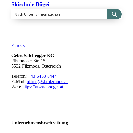
Skischule Bögei
Zurück
Gebr. Salchegger KG
Filzmooser Str. 15
5532 Filzmoos, Österreich
Telefon:
+43 6453 8444
E-Mail:
office@skifilzmoos.at
Web:
https://www.boegei.at
Unternehmensbeschreibung