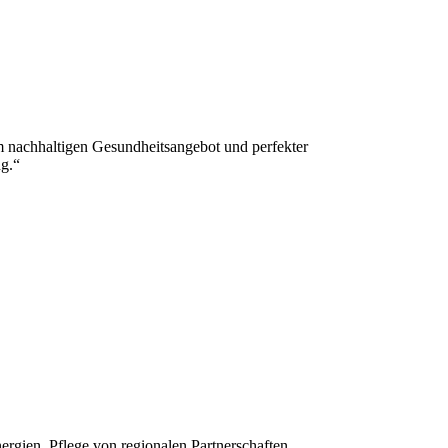
em nachhaltigen Gesundheitsangebot und perfekter
ng.“
gien, Pflege von regionalen Partnerschaften