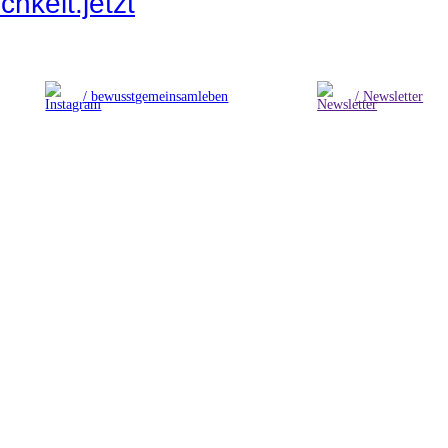
hkeit.jetzt
/ bewusstgemeinsamleben
/ Newsletter