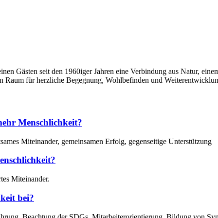
einen Gästen seit den 1960iger Jahren eine Verbindung aus Natur, ein
 den Raum für herzliche Begegnung, Wohlbefinden und Weiterentwicklu
mehr Menschlichkeit?
tsames Miteinander, gemeinsamen Erfolg, gegenseitige Unterstützung
enschlichkeit?
rtes Miteinander.
keit bei?
ung, Beachtung der SDGs, Mitarbeiterorientierung, Bildung von Syner