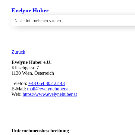
Evelyne Huber
Zurück
Evelyne Huber e.U.
Klitschgasse 7
1130 Wien, Österreich
Telefon:
+43 664 302 22 43
E-Mail:
mail@evelynehuber.at
Web:
https://www.evelynehuber.at
Unternehmensbeschreibung