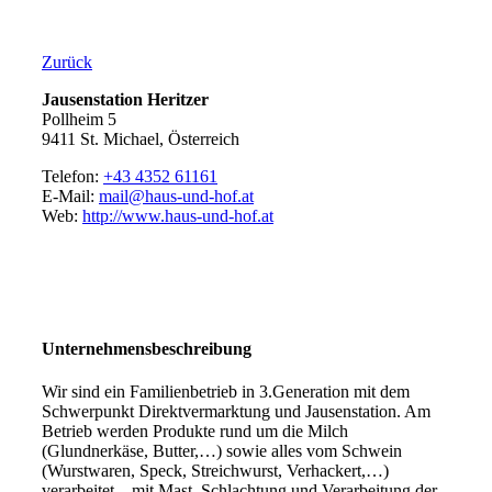
Zurück
Jausenstation Heritzer
Pollheim 5
9411 St. Michael, Österreich
Telefon:
+43 4352 61161
E-Mail:
mail@haus-und-hof.at
Web:
http://www.haus-und-hof.at
Unternehmensbeschreibung
Wir sind ein Familienbetrieb in 3.Generation mit dem
Schwerpunkt Direktvermarktung und Jausenstation. Am
Betrieb werden Produkte rund um die Milch
(Glundnerkäse, Butter,…) sowie alles vom Schwein
(Wurstwaren, Speck, Streichwurst, Verhackert,…)
verarbeitet – mit Mast, Schlachtung und Verarbeitung der