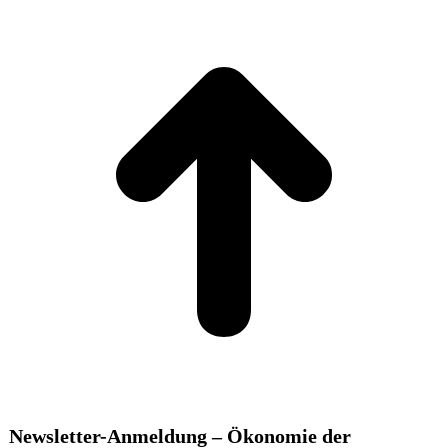
t
T
Newsletter-Anmeldung – Ökonomie der