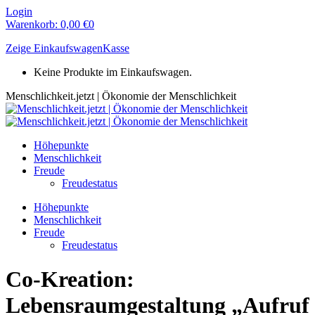
Zum
Login
Inhalt
Warenkorb:
0,00
€
0
springen
Zeige Einkaufswagen
Kasse
Keine Produkte im Einkaufswagen.
Menschlichkeit.jetzt | Ökonomie der Menschlichkeit
Höhepunkte
Menschlichkeit
Freude
Freudestatus
Höhepunkte
Menschlichkeit
Freude
Freudestatus
Co-Kreation:
Lebensraumgestaltung „Aufruf